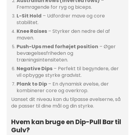
Australian Rows (inverted rows)
–
Fremragende for ryg og biceps.
L-Sit Hold
– Udfordrer mave og core
stabilitet.
Knee Raises
– Styrker den nedre del af
maven.
Push-Ups med forhøjet position
– Øger
bevægelsesfriheden og
træningsintensiteten.
Negative Dips
– Perfekt til begyndere, der
vil opbygge styrke gradvist.
Plank to Dip
– En dynamisk øvelse, der
kombinerer core og overkrop.
Uanset dit niveau kan du tilpasse øvelserne, så
de passer til dine mål og din styrke.
Hvem kan bruge en Dip-Pull Bar til
Gulv?