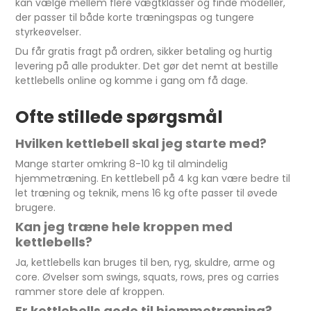
kan vælge mellem flere vægtklasser og finde modeller,
der passer til både korte træningspas og tungere
styrkeøvelser.
Du får gratis fragt på ordren, sikker betaling og hurtig
levering på alle produkter. Det gør det nemt at bestille
kettlebells online og komme i gang om få dage.
Ofte stillede spørgsmål
Hvilken kettlebell skal jeg starte med?
Mange starter omkring 8-10 kg til almindelig
hjemmetræning. En kettlebell på 4 kg kan være bedre til
let træning og teknik, mens 16 kg ofte passer til øvede
brugere.
Kan jeg træne hele kroppen med
kettlebells?
Ja, kettlebells kan bruges til ben, ryg, skuldre, arme og
core. Øvelser som swings, squats, rows, pres og carries
rammer store dele af kroppen.
Er kettlebells gode til hjemmetræning?