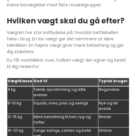
større bevægelser med flere muskelgrupper.
Hvilken vægt skal du gå efter?
Vægten har stor indflydelse på, hvordan kettlebellen
føles i brug. En lav vægt gør det nemmere at lære
teknikken. En højere vægt giver mere belastning og gør
dig stærkere.
Du får overblikket over, hvilken vægt der egner sig bedst
til dig nedenfor:
Vægtklasse
God til
Typisk bruger
4 kg
Teknik, opvarmning og lette
Begyndere
øvelser
8-10 kg
Squats, rows, pres og swings
Nye og let
øvede
12-16 kg
Mere belastning til ben, ryg og
Øvede
hofter
16-20 kg
Tunge swings, carries og korte
Erfarne
sæt