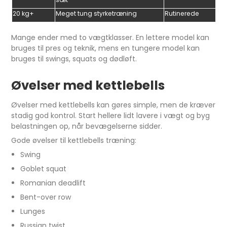
20 kg+
Meget tung styrketræning
Rutinerede
Mange ender med to vægtklasser. En lettere model kan
bruges til pres og teknik, mens en tungere model kan
bruges til swings, squats og dødløft.
Øvelser med kettlebells
Øvelser med kettlebells kan gøres simple, men de kræver
stadig god kontrol. Start hellere lidt lavere i vægt og byg
belastningen op, når bevægelserne sidder.
Gode øvelser til kettlebells træning:
Swing
Goblet squat
Romanian deadlift
Bent-over row
Lunges
Russian twist