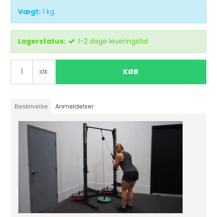
Vægt:
1
kg.
Lagerstatus:
1-2 dage leveringstid
KØB
stk.
Beskrivelse
Anmeldelser