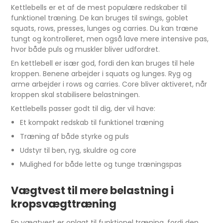
Kettlebells er et af de mest populære redskaber til
funktionel træning. De kan bruges til swings, goblet
squats, rows, presses, lunges og carries. Du kan træne
tungt og kontrolleret, men også lave mere intensive pas,
hvor både puls og muskler bliver udfordret.
En kettlebell er især god, fordi den kan bruges til hele
kroppen. Benene arbejder i squats og lunges. Ryg og
arme arbejder i rows og carries. Core bliver aktiveret, når
kroppen skal stabilisere belastningen.
Kettlebells passer godt til dig, der vil have:
Et kompakt redskab til funktionel træning
Træning af både styrke og puls
Udstyr til ben, ryg, skuldre og core
Mulighed for både lette og tunge træningspas
Vægtvest til mere belastning i
kropsvægttræning
En vægtvest er oplagt til funktionel træning, fordi den