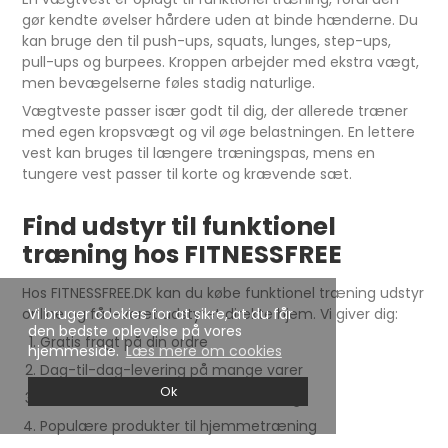
gør kendte øvelser hårdere uden at binde hænderne. Du
kan bruge den til push-ups, squats, lunges, step-ups,
pull-ups og burpees. Kroppen arbejder med ekstra vægt,
men bevægelserne føles stadig naturlige.
Vægtveste passer især godt til dig, der allerede træner
med egen kropsvægt og vil øge belastningen. En lettere
vest kan bruges til længere træningspas, mens en
tungere vest passer til korte og krævende sæt.
Find udstyr til funktionel
træning hos FITNESSFREE
Hos FITNESSFREE.DK kan du købe funktionel træning udstyr
online og få leveret udstyret direkte hjem. Vi giver dig:
Vi bruger cookies for at sikre, at du får
den bedste oplevelse på vores
Gratis fragt på din ordre
hjemmeside.
Læs mere om cookies
Dag-til-dag-levering på mange varer
Ok
Bredt sortiment til funktionel træning
Populære produkter til hjemmetræning