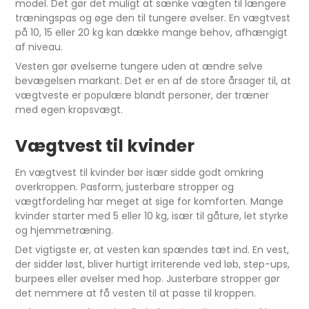
model. Det gør det muligt at sænke vægten til længere
træningspas og øge den til tungere øvelser. En vægtvest
på 10, 15 eller 20 kg kan dække mange behov, afhængigt
af niveau.
Vesten gør øvelserne tungere uden at ændre selve
bevægelsen markant. Det er en af de store årsager til, at
vægtveste er populære blandt personer, der træner
med egen kropsvægt.
Vægtvest til kvinder
En vægtvest til kvinder bør især sidde godt omkring
overkroppen. Pasform, justerbare stropper og
vægtfordeling har meget at sige for komforten. Mange
kvinder starter med 5 eller 10 kg, især til gåture, let styrke
og hjemmetræning.
Det vigtigste er, at vesten kan spændes tæt ind. En vest,
der sidder løst, bliver hurtigt irriterende ved løb, step-ups,
burpees eller øvelser med hop. Justerbare stropper gør
det nemmere at få vesten til at passe til kroppen.