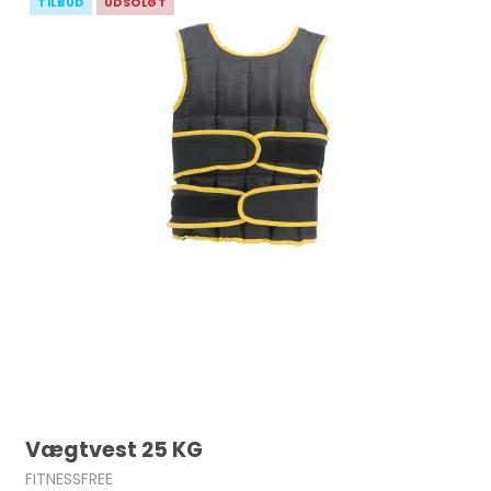
TILBUD
UDSOLGT
Vægtvest 25 KG
FITNESSFREE