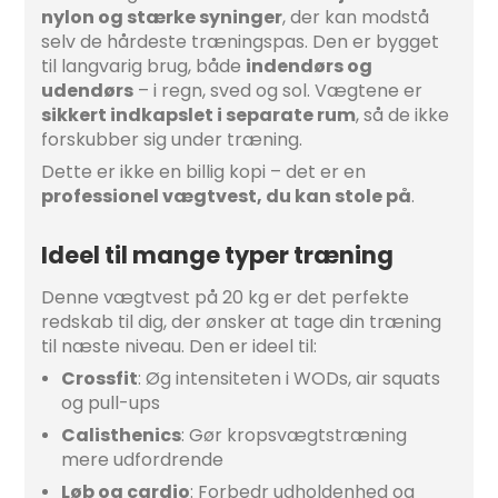
nylon og stærke syninger
, der kan modstå
selv de hårdeste træningspas. Den er bygget
til langvarig brug, både
indendørs og
udendørs
– i regn, sved og sol. Vægtene er
sikkert indkapslet i separate rum
, så de ikke
forskubber sig under træning.
Dette er ikke en billig kopi – det er en
professionel vægtvest, du kan stole på
.
Ideel til mange typer træning
Denne vægtvest på 20 kg er det perfekte
redskab til dig, der ønsker at tage din træning
til næste niveau. Den er ideel til:
Crossfit
: Øg intensiteten i WODs, air squats
og pull-ups
Calisthenics
: Gør kropsvægtstræning
mere udfordrende
Løb og cardio
: Forbedr udholdenhed og