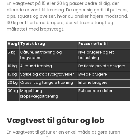
En vægtvest på 15 eller 20 kg passer bedre til dig, der
allerede er vant til træning. De egner sig godt til pull-ups,
dips, squats og øvelser, hvor du ønsker højere modstand.
30 kg er til erfarne brugere, der vil træne tungt og
målrettet med kropsvægt.
Vægt
Typisk brug
Passer ofte til
5 kg
Gåture, let træning og
Nye brugere og let
begyndere
belastning
10 kg
Allround træning
De fleste private brugere
15 kg
Styrke og kropsvægtøvelser
Øvede brugere
20 kg
Crossfit og tungere træning
Erfarne brugere
30 kg
Meget tung
Rutinerede atleter
kropsvægtstræning
Vægtvest til gåtur og løb
En vægtvest til gåtur er en enkel måde at gøre turen