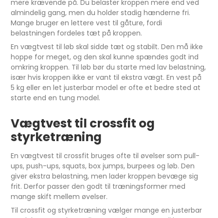
mere krævende på. Du belaster kroppen mere end ved
almindelig gang, men du holder stadig hænderne fri.
Mange bruger en lettere vest til gåture, fordi
belastningen fordeles tæt på kroppen.
En vægtvest til løb skal sidde tæt og stabilt. Den må ikke
hoppe for meget, og den skal kunne spændes godt ind
omkring kroppen. Til løb bør du starte med lav belastning,
især hvis kroppen ikke er vant til ekstra vægt. En vest på
5 kg eller en let justerbar model er ofte et bedre sted at
starte end en tung model.
Vægtvest til crossfit og
styrketræning
En vægtvest til crossfit bruges ofte til øvelser som pull-
ups, push-ups, squats, box jumps, burpees og løb. Den
giver ekstra belastning, men lader kroppen bevæge sig
frit. Derfor passer den godt til træningsformer med
mange skift mellem øvelser.
Til crossfit og styrketræning vælger mange en justerbar