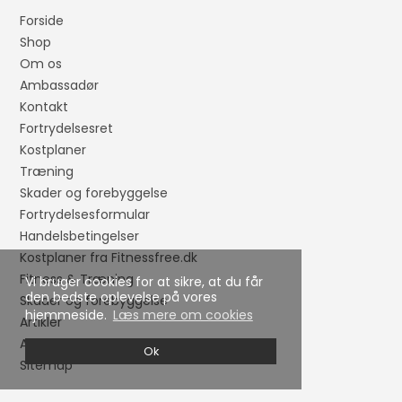
Forside
Shop
Om os
Ambassadør
Kontakt
Fortrydelsesret
Kostplaner
Træning
Skader og forebyggelse
Fortrydelsesformular
Handelsbetingelser
Kostplaner fra Fitnessfree.dk
Fitness & Træning
Vi bruger cookies for at sikre, at du får
den bedste oplevelse på vores
Skader og forebyggelse
hjemmeside.
Læs mere om cookies
Artikler
Ambassadør
Ok
Sitemap