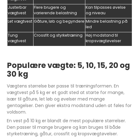
Justerbar
Flere brugere og
Kan tilpasses øvelse
vægtvest
varierende belastning
og niveau
Let vægtvest
Gåture, løb og begyndere
Mindre belastning på
led
Tung
Crossfit og styrketræning
Høj modstand til
vægtvest
kropsvægtøvelser
Populære vægte: 5, 10, 15, 20 og
30 kg
Vægtens størrelse bør passe til træningsformen. En
vægtvest på 5 kg er et godt sted at starte for mange,
især til gåture, let løb og øvelser med mange
gentagelser. Den giver ekstra modstand uden at føles for
voldsom.
En vest på 10 kg er blandt de mest populære størrelser.
Den passer til mange brugere og kan bruges til både
styrketræning, gåtur, crossfit og kropsvægtøvelser.