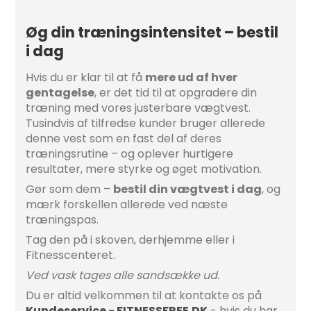
Øg din træningsintensitet – bestil
i dag
Hvis du er klar til at få
mere ud af hver
gentagelse
, er det tid til at opgradere din
træning med vores justerbare vægtvest.
Tusindvis af tilfredse kunder bruger allerede
denne vest som en fast del af deres
træningsrutine – og oplever hurtigere
resultater, mere styrke og øget motivation.
Gør som dem –
bestil din vægtvest i dag
, og
mærk forskellen allerede ved næste
træningspas.
Tag den på i skoven, derhjemme eller i
Fitnesscenteret.
Ved vask tages alle sandsække ud.
Du er altid velkommen til at kontakte os på
Kundeservice - FITNESSFREE.DK
- hvis du har