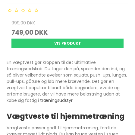
999,00 DKK
749,00 DKK
VIS PRODUKT
En vægtvest gør kroppen til det ultimative
træningsredskab. Du tager den på, spænder den ind, og
så bliver velkendte øvelser som squats, push-ups, lunges,
pull-ups, gåture og løb mere krævende. Det gør en
vægtvest populær blandt både begyndere, øvede og
erfarne brugere, der vil have mere belastning uden at
købe sig fattig i
træningsudstyr
.
Vægtveste til hjemmetræning
Vægtveste passer godt til hjemmetræning, fordi de
kræver meget lidt plads. Du kan bruge vesten i stuen,