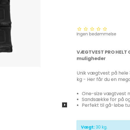
Ingen bedømmelse
VÆGTVEST PRO HELT O
muligheder
Unik vægtvest på hele 
kg - Her får du en mega
One-size vægtvest me
Sandsække for på og
Perfekt til gå-løbe t
Vægt:
30
kg.