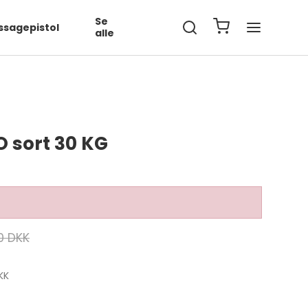
Se
sagepistol
alle
 sort 30 KG
00 DKK
KK