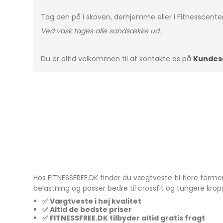
Tag den på i skoven, derhjemme eller i Fitnesscente
Ved vask tages alle sandsække ud.
Du er altid velkommen til at kontakte os p
å
Kundese
Hos FITNESSFREE.DK finder du vægtveste til flere former
belastning og passer bedre til crossfit og tungere kr
✅ Vægtveste i høj kvalitet
✅ Altid de bedste priser
✅ FITNESSFREE.DK tilbyder altid gratis fragt