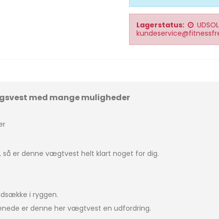
Lagerstatus:
UDSOL
kundeservice@fitnessfr
ingsvest med mange muligheder
er
r, så er denne vægtvest helt klart noget for dig.
ndsække i ryggen.
trænede er denne her vægtvest en udfordring.