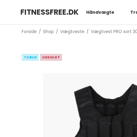
FITNESSFREE.DK
Håndvægte
Tr
Forside
/
Shop
/
Vægtveste
/
Vægtvest PRO sort 3
TILBUD
UDSOLGT