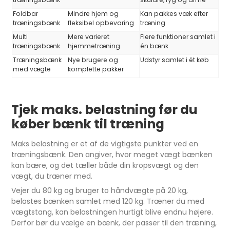
Foldbar
Mindre hjem og
Kan pakkes væk efter
træningsbænk
fleksibel opbevaring
træning
Multi
Mere varieret
Flere funktioner samlet i
træningsbænk
hjemmetræning
én bænk
Træningsbænk
Nye brugere og
Udstyr samlet i ét køb
med vægte
komplette pakker
Tjek maks
.
belastning før du
køber bænk til træning
Maks belastning er et af de vigtigste punkter ved en
træningsbænk. Den angiver, hvor meget vægt bænken
kan bære, og det tæller både din kropsvægt og den
vægt, du træner med.
Vejer du 80 kg og bruger to håndvægte på 20 kg,
belastes bænken samlet med 120 kg. Træner du med
vægtstang, kan belastningen hurtigt blive endnu højere.
Derfor bør du vælge en bænk, der passer til den træning,