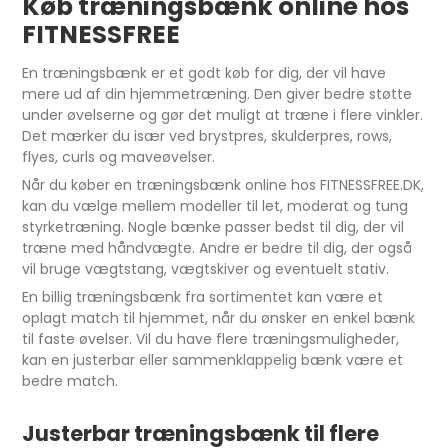
Køb træningsbænk online hos
FITNESSFREE
En træningsbænk er et godt køb for dig, der vil have
mere ud af din hjemmetræning. Den giver bedre støtte
under øvelserne og gør det muligt at træne i flere vinkler.
Det mærker du især ved brystpres, skulderpres, rows,
flyes, curls og maveøvelser.
Når du køber en træningsbænk online hos FITNESSFREE.DK,
kan du vælge mellem modeller til let, moderat og tung
styrketræning. Nogle bænke passer bedst til dig, der vil
træne med håndvægte. Andre er bedre til dig, der også
vil bruge vægtstang, vægtskiver og eventuelt stativ.
En billig træningsbænk fra sortimentet kan være et
oplagt match til hjemmet, når du ønsker en enkel bænk
til faste øvelser. Vil du have flere træningsmuligheder,
kan en justerbar eller sammenklappelig bænk være et
bedre match.
Justerbar træningsbænk til flere