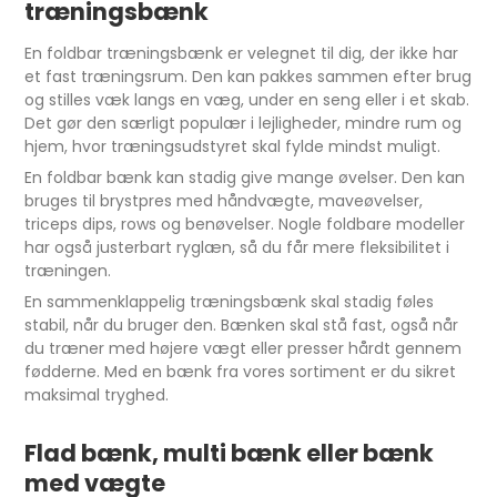
træningsbænk
En foldbar træningsbænk er velegnet til dig, der ikke har
et fast træningsrum. Den kan pakkes sammen efter brug
og stilles væk langs en væg, under en seng eller i et skab.
Det gør den særligt populær i lejligheder, mindre rum og
hjem, hvor træningsudstyret skal fylde mindst muligt.
En foldbar bænk kan stadig give mange øvelser. Den kan
bruges til brystpres med håndvægte, maveøvelser,
triceps dips, rows og benøvelser. Nogle foldbare modeller
har også justerbart ryglæn, så du får mere fleksibilitet i
træningen.
En sammenklappelig træningsbænk skal stadig føles
stabil, når du bruger den. Bænken skal stå fast, også når
du træner med højere vægt eller presser hårdt gennem
fødderne. Med en bænk fra vores sortiment er du sikret
maksimal tryghed.
Flad bænk, multi bænk eller bænk
med vægte