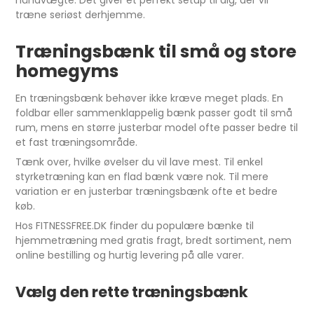
håndvægte. Det giver et perfekt setup til dig, der vil
træne seriøst derhjemme.
Træningsbænk til små og store
homegyms
En træningsbænk behøver ikke kræve meget plads. En
foldbar eller sammenklappelig bænk passer godt til små
rum, mens en større justerbar model ofte passer bedre til
et fast træningsområde.
Tænk over, hvilke øvelser du vil lave mest. Til enkel
styrketræning kan en flad bænk være nok. Til mere
variation er en justerbar træningsbænk ofte et bedre
køb.
Hos FITNESSFREE.DK finder du populære bænke til
hjemmetræning med gratis fragt, bredt sortiment, nem
online bestilling og hurtig levering på alle varer.
Vælg den rette træningsbænk