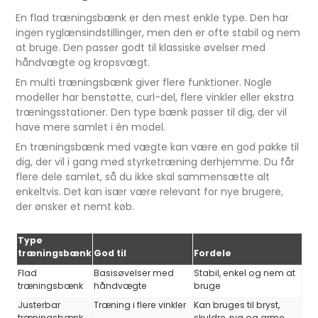
En flad træningsbænk er den mest enkle type. Den har
ingen ryglænsindstillinger, men den er ofte stabil og nem
at bruge. Den passer godt til klassiske øvelser med
håndvægte og kropsvægt.
En multi træningsbænk giver flere funktioner. Nogle
modeller har benstøtte, curl-del, flere vinkler eller ekstra
træningsstationer. Den type bænk passer til dig, der vil
have mere samlet i én model.
En træningsbænk med vægte kan være en god pakke til
dig, der vil i gang med styrketræning derhjemme. Du får
flere dele samlet, så du ikke skal sammensætte alt
enkeltvis. Det kan især være relevant for nye brugere,
der ønsker et nemt køb.
Type
træningsbænk
God til
Fordele
Flad
Basisøvelser med
Stabil, enkel og nem at
træningsbænk
håndvægte
bruge
Justerbar
Træning i flere vinkler
Kan bruges til bryst,
træningsbænk
skuldre, ryg og arme