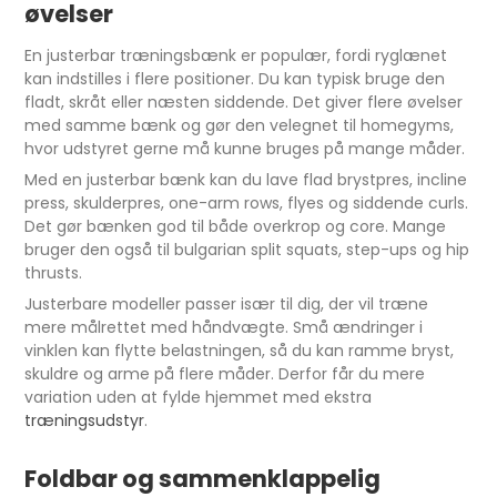
øvelser
En justerbar træningsbænk er populær, fordi ryglænet
kan indstilles i flere positioner. Du kan typisk bruge den
fladt, skråt eller næsten siddende. Det giver flere øvelser
med samme bænk og gør den velegnet til homegyms,
hvor udstyret gerne må kunne bruges på mange måder.
Med en justerbar bænk kan du lave flad brystpres, incline
press, skulderpres, one-arm rows, flyes og siddende curls.
Det gør bænken god til både overkrop og core. Mange
bruger den også til bulgarian split squats, step-ups og hip
thrusts.
Justerbare modeller passer især til dig, der vil træne
mere målrettet med håndvægte. Små ændringer i
vinklen kan flytte belastningen, så du kan ramme bryst,
skuldre og arme på flere måder. Derfor får du mere
variation uden at fylde hjemmet med ekstra
træningsudstyr
.
Foldbar og sammenklappelig