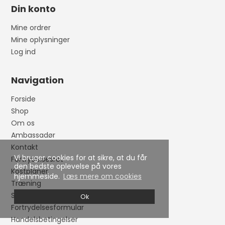
Din konto
Mine ordrer
Mine oplysninger
Log ind
Navigation
Forside
Shop
Om os
Ambassadør
Kontakt
Vi bruger cookies for at sikre, at du får
Fortrydelsesret
den bedste oplevelse på vores
Kostplaner
hjemmeside.
Læs mere om cookies
Træning
Skader og forebyggelse
Ok
Fortrydelsesformular
Handelsbetingelser