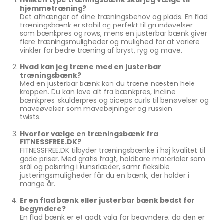
Hvilken type træningsbænk skal jeg vælge til
hjemmetræning?
Det afhænger af dine træningsbehov og plads. En flad
træningsbænk er stabil og perfekt til grundøvelser
som bænkpres og rows, mens en justerbar bænk giver
flere træningsmuligheder og mulighed for at variere
vinkler for bedre træning af bryst, ryg og mave.
Hvad kan jeg træne med en justerbar
træningsbænk?
Med en justerbar bænk kan du træne næsten hele
kroppen. Du kan lave alt fra bænkpres, incline
bænkpres, skulderpres og biceps curls til benøvelser og
maveøvelser som mavebøjninger og russian
twists.
Hvorfor vælge en træningsbænk fra
FITNESSFREE.DK?
FITNESSFREE.DK tilbyder træningsbænke i høj kvalitet til
gode priser. Med gratis fragt, holdbare materialer som
stål og polstring i kunstlæder, samt fleksible
justeringsmuligheder får du en bænk, der holder i
mange år.
Er en flad bænk eller justerbar bænk bedst for
begyndere?
En flad bænk er et godt valg for begyndere, da den er