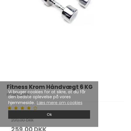
Fitness Krom Håndvægt 6 KG
Vi bruger cookies for at sikre, at du får
FITNESSFREE
den bedste oplevelse på vores
hjemmeside.
Læs mere om cookies
Ok
299,00 DKK
259,00 DKK