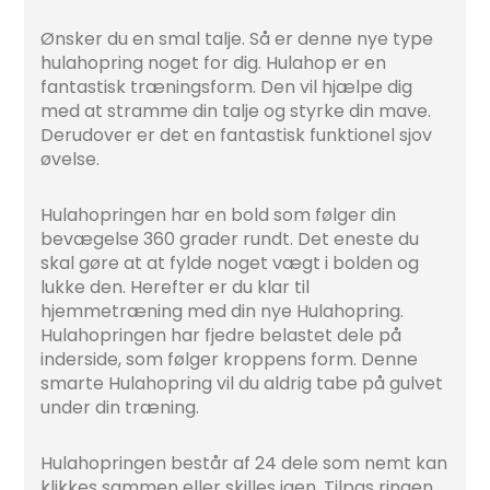
Ønsker du en smal talje. Så er denne nye type
hulahopring noget for dig. Hulahop er en
fantastisk træningsform. Den vil hjælpe dig
med at stramme din talje og styrke din mave.
Derudover er det en fantastisk funktionel sjov
øvelse.
Hulahopringen har en bold som følger din
bevægelse 360 grader rundt. Det eneste du
skal gøre at at fylde noget vægt i bolden og
lukke den. Herefter er du klar til
hjemmetræning med din nye Hulahopring.
Hulahopringen har fjedre belastet dele på
inderside, som følger kroppens form. Denne
smarte Hulahopring vil du aldrig tabe på gulvet
under din træning.
Hulahopringen består af 24 dele som nemt kan
klikkes sammen eller skilles igen. Tilpas ringen