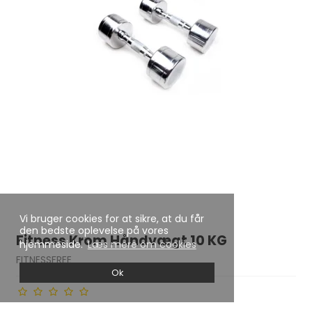
Vi bruger cookies for at sikre, at du får
den bedste oplevelse på vores
Fitness Krom Håndvægt 10 KG
hjemmeside.
Læs mere om cookies
FITNESSFREE
Ok