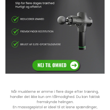
Når musklerne er ømme i flere dage efter træning,
handler det ikke kun om tålmodighed. Du kan faktisk
fremskynde helingen.
En massagepistol er ideel til at løsne spændinger,