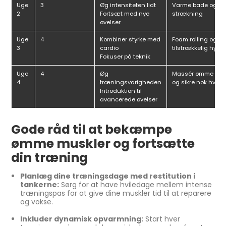
Uge
3
Øg intensiteten lidt
Varme bade og for
2
Fortsæt med nye
strækning
øvelser
Uge
4
Kombiner styrke med
Foam rolling og
3
cardio
tilstrækkelig hydr
Fokuser på teknik
Uge
4
Øg
Massér ømme mus
4
træningsvarigheden
og sikre nok hvile
Introduktion til
avancerede øvelser
Gode råd til at bekæmpe
ømme muskler og fortsætte
din træning
Planlæg dine træningsdage med restitution i
tankerne:
Sørg for at have hviledage mellem intense
træningspas for at give dine muskler tid til at reparere
og vokse.
Inkluder dynamisk opvarmning:
Start hver