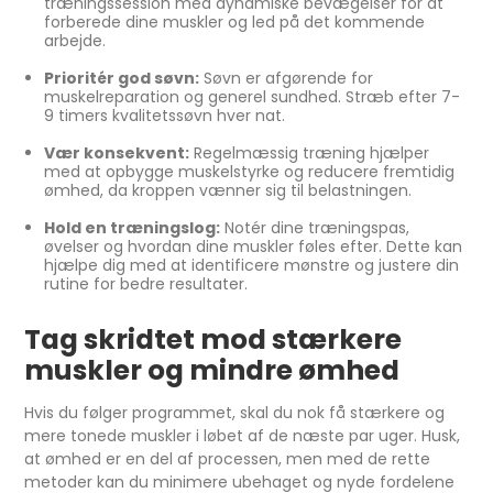
træningssession med dynamiske bevægelser for at
forberede dine muskler og led på det kommende
arbejde.
Prioritér god søvn:
Søvn er afgørende for
muskelreparation og generel sundhed. Stræb efter 7-
9 timers kvalitetssøvn hver nat.
Vær konsekvent:
Regelmæssig træning hjælper
med at opbygge muskelstyrke og reducere fremtidig
ømhed, da kroppen vænner sig til belastningen.
Hold en træningslog:
Notér dine træningspas,
øvelser og hvordan dine muskler føles efter. Dette kan
hjælpe dig med at identificere mønstre og justere din
rutine for bedre resultater.
Tag skridtet mod stærkere
muskler og mindre ømhed
Hvis du følger programmet, skal du nok få stærkere og
mere tonede muskler i løbet af de næste par uger. Husk,
at ømhed er en del af processen, men med de rette
metoder kan du minimere ubehaget og nyde fordelene