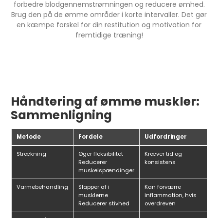
forbedre blodgennemstrømningen og reducere ømhed.
Brug den på de ømme områder i korte intervaller. Det gør
en kæmpe forskel for din restitution og motivation for
fremtidige træning!
Håndtering af ømme muskler:
Sammenligning
Metode
Fordele
Udfordringer
Strækning
Øger fleksibilitet
Kræver tid og
Reducerer
konsistens
muskelspændinger
Varmebehandling
Slapper af i
Kan forværre
musklerne
inflammation, hvis
Reducerer stivhed
overdreven