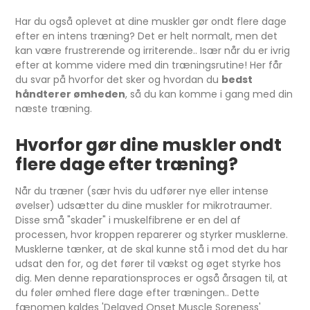
Har du også oplevet at dine muskler gør ondt flere dage
efter en intens træning? Det er helt normalt, men det
kan være frustrerende og irriterende.. Især når du er ivrig
efter at komme videre med din træningsrutine! Her får
du svar på hvorfor det sker og hvordan du
bedst
håndterer ømheden
, så du kan komme i gang med din
næste træning.
Hvorfor gør dine muskler ondt
flere dage efter træning?
Når du træner (sær hvis du udfører nye eller intense
øvelser) udsætter du dine muskler for mikrotraumer.
Disse små "skader" i muskelfibrene er en del af
processen, hvor kroppen reparerer og styrker musklerne.
Musklerne tænker, at de skal kunne stå i mod det du har
udsat den for, og det fører til vækst og øget styrke hos
dig. Men denne reparationsproces er også årsagen til, at
du føler ømhed flere dage efter træningen.. Dette
fænomen kaldes 'Delayed Onset Muscle Soreness'