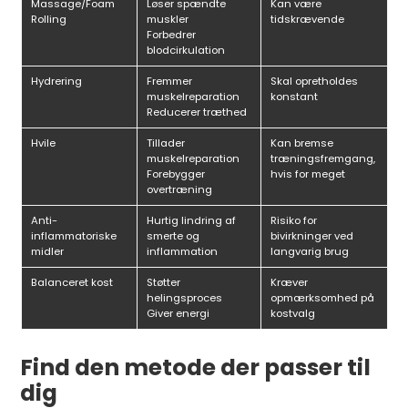
Massage/Foam
Løser spændte
Kan være
Rolling
muskler
tidskrævende
Forbedrer
blodcirkulation
Hydrering
Fremmer
Skal opretholdes
muskelreparation
konstant
Reducerer træthed
Hvile
Tillader
Kan bremse
muskelreparation
træningsfremgang,
Forebygger
hvis for meget
overtræning
Anti-
Hurtig lindring af
Risiko for
inflammatoriske
smerte og
bivirkninger ved
midler
inflammation
langvarig brug
Balanceret kost
Støtter
Kræver
helingsproces
opmærksomhed på
Giver energi
kostvalg
Find den metode der passer til
dig