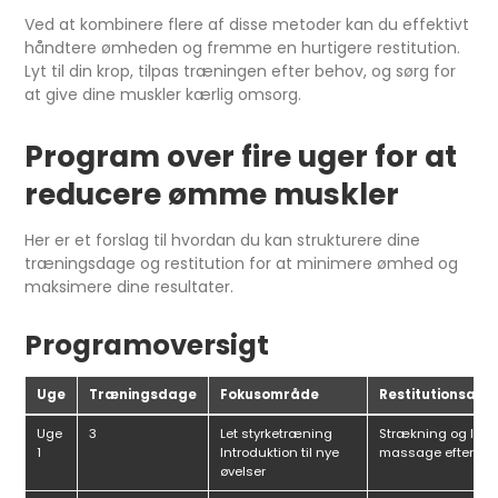
Ved at kombinere flere af disse metoder kan du effektivt
håndtere ømheden og fremme en hurtigere restitution.
Lyt til din krop, tilpas træningen efter behov, og sørg for
at give dine muskler kærlig omsorg.
Program over fire uger for at
reducere ømme muskler
Her er et forslag til hvordan du kan strukturere dine
træningsdage og restitution for at minimere ømhed og
maksimere dine resultater.
Programoversigt
Uge
Træningsdage
Fokusområde
Restitutionsakti
Uge
3
Let styrketræning
Strækning og let
1
Introduktion til nye
massage efter tr
øvelser